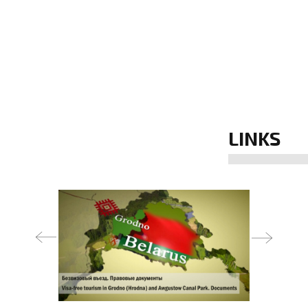
LINKS
prev
next