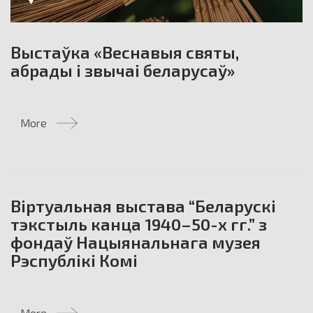
Выстаўка «Веснавыя святы,
абрады і звычаі беларусаў»
More
Место:
Новый замок
Віртуальная выстава “Беларускі
тэкстыль канца 1940–50-х гг.” з
фондаў Нацыянальнага музея
Рэспублікі Комі
More