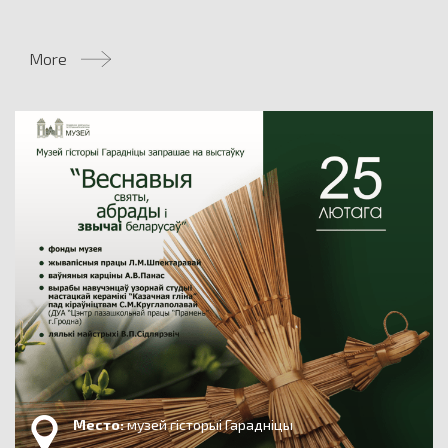
More
Место:
музей гісторыі Гарадніцы