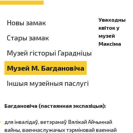
Уваходны
Новы замак
квіток у
музей
Стары замак
Максіма
Музей гісторыі Гарадніцы
Музей М. Багдановіча
Іншыя музейныя паслугі
Багдановіча (пастаянная экспазіцыя):
для інвалідаў, ветэранаў Вялікай Айчыннай
вайны, ваеннаслужачых тэрміновай ваеннай