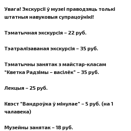
Увага! Экскурсіі ў музеі праводзяць толькі
штатныя навуковыя супрацоўнікі!
Тэматычная экскурсія – 22 руб.
Тэатралізаваная экскурсія – 35 руб.
Тэматычны занятак з майстар-класам
“Кветка Радзімы – васілёк” – 35 руб.
Лекцыя – 25 руб.
Квэст “Вандроўка ў мінулае” – 5 руб. (на 1
чалавека)
Музейны занятак – 18 руб.