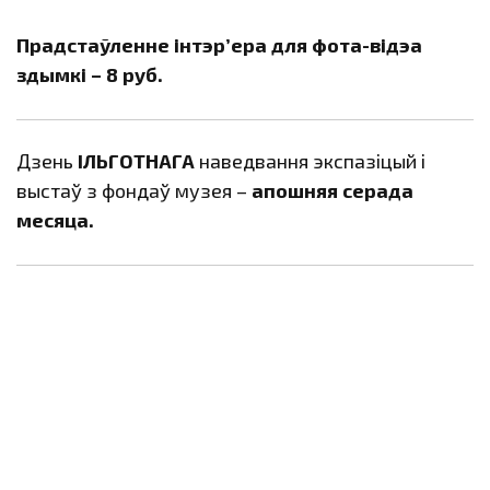
Прадстаўленне інтэр’ера для фота-відэа
здымкі – 8 руб.
Дзень
ІЛЬГОТНАГА
наведвання экспазіцый і
выстаў з фондаў музея –
апошняя серада
месяца.