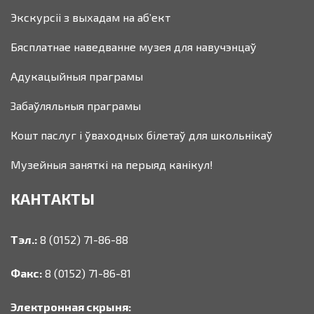
Экскурсіі з выхадам на аб’ект
Бясплатнае наведванне музея для навучэнцаў
Адукацыйныя праграмы
Забаўляльныя праграмы
Кошт паслуг і ўваходных білетаў для школьнікаў
Музейныя заняткі на перыяд канікул!
КАНТАКТЫ
Тэл.:
8 (0152) 71-86-88
Факс:
8 (0152) 71-86-81
Электронная скрыня: