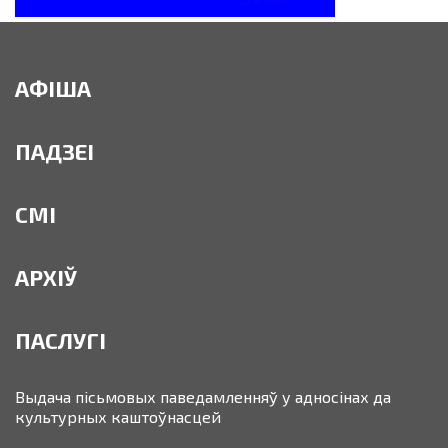
АФІША
ПАДЗЕІ
СМІ
АРХІЎ
ПАСЛУГІ
Выдача пісьмовых паведамленняў у адносінах да
культурных каштоўнасцей