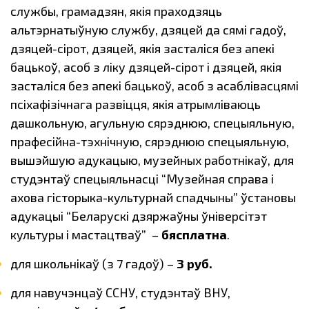
службы, грамадзян, якія праходзяць
альтэрнатыўную службу, дзяцей да сямі гадоў,
дзяцей-сірот, дзяцей, якія засталіся без апекі
бацькоў, асоб з ліку дзяцей-сірот і дзяцей, якія
засталіся без апекі бацькоў, асоб з асаблівасцямі
псіхафізічнага развіцця, якія атрымліваюць
дашкольную, агульную сярэднюю, спецыяльную,
прафесійна-тэхнічную, сярэднюю спецыяльную,
вышэйшую адукацыю, музейных работнікаў, для
студэнтаў спецыяльнасці “Музейная справа і
ахова гісторыка-культурнай спадчыны” ўстановы
адукацыі “Беларускі дзяржаўны ўніверсітэт
культуры і мастацтваў”
–
бясплатна
.
для школьнікаў (з 7 гадоў) –
3 руб.
для навучэнцаў ССНУ, студэнтаў ВНУ,