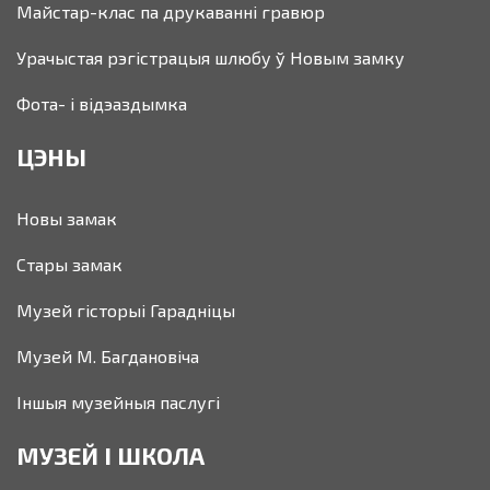
Майстар-клас па друкаванні гравюр
Урачыстая рэгістрацыя шлюбу ў Новым замку
Фота- і відэаздымка
ЦЭНЫ
Новы замак
Стары замак
Музей гісторыі Гарадніцы
Музей М. Багдановіча
Іншыя музейныя паслугі
МУЗЕЙ І ШКОЛА