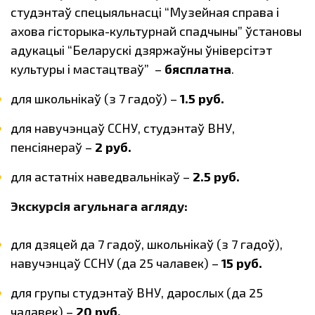
студэнтаў спецыяльнасці “Музейная справа і
ахова гісторыка-культурнай спадчыны” ўстановы
адукацыі “Беларускі дзяржаўны ўніверсітэт
культуры і мастацтваў”
–
бясплатна
.
для школьнікаў (з 7 гадоў) –
1.5 руб.
для навучэнцаў ССНУ, студэнтаў ВНУ,
пенсіянераў –
2 руб.
для астатніх наведвальнікаў –
2.5 руб.
Экскурсія агульнага агляду:
для дзяцей да 7 гадоў, школьнікаў (з 7 гадоў),
навучэнцаў ССНУ (да 25 чалавек) –
15 руб.
для групы студэнтаў ВНУ, дарослых (да 25
чалавек) –
20 руб.