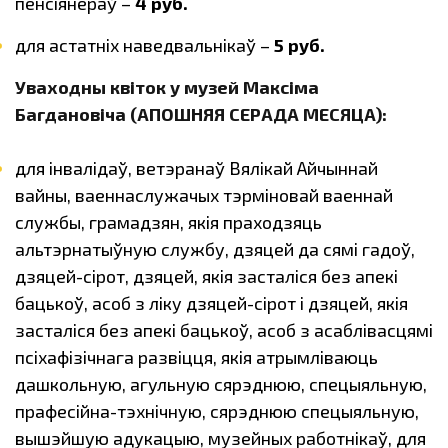
пенсіянераў –
4 руб.
для астатніх наведвальнікаў –
5 руб.
Уваходны квіток у музей Максіма
Багдановіча (АПОШНЯЯ СЕРАДА МЕСЯЦА):
для інвалідаў, ветэранаў Вялікай Айчыннай
вайны, ваеннаслужачых тэрміновай ваеннай
службы, грамадзян, якія праходзяць
альтэрнатыўную службу, дзяцей да сямі гадоў,
дзяцей-сірот, дзяцей, якія засталіся без апекі
бацькоў, асоб з ліку дзяцей-сірот і дзяцей, якія
засталіся без апекі бацькоў, асоб з асаблівасцямі
псіхафізічнага развіцця, якія атрымліваюць
дашкольную, агульную сярэднюю, спецыяльную,
прафесійна-тэхнічную, сярэднюю спецыяльную,
вышэйшую адукацыю, музейных работнікаў, для