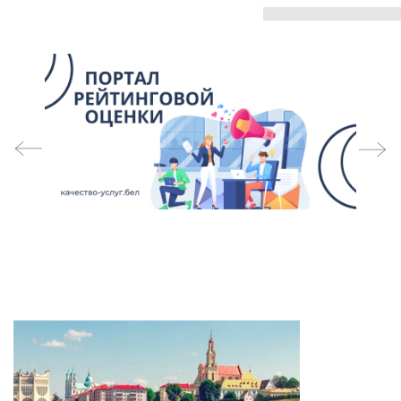
prev
next