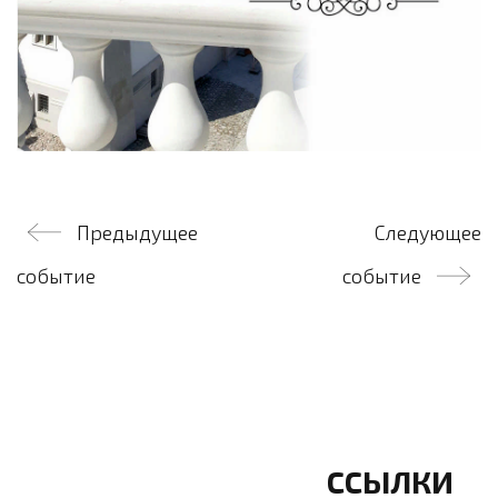
Навигация
Предыдущее
Следующее
по
событие
событие
записям
ССЫЛКИ