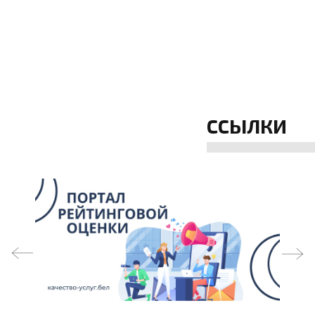
ССЫЛКИ
prev
next