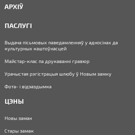
АРХІЎ
ПАСЛУГІ
Выдача пісьмовых паведамленняў у адносінах да
культурных каштоўнасцей
Майстар-клас па друкаванні гравюр
Урачыстая рэгістрацыя шлюбу ў Новым замку
Фота- і відэаздымка
ЦЭНЫ
Новы замак
Стары замак