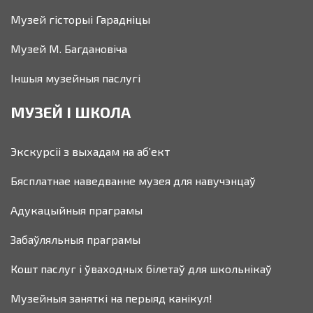
Музей гісторыі Гарадніцы
Музей М. Багдановіча
Іншыя музейныя паслугі
МУЗЕЙ І ШКОЛА
Экскурсіі з выхадам на аб’ект
Бясплатнае наведванне музея для навучэнцаў
Адукацыйныя праграмы
Забаўляльныя праграмы
Кошт паслуг і ўваходных білетаў для школьнікаў
Музейныя заняткі на перыяд канікул!