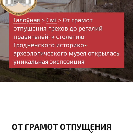
Галоўная
>
Смі
>
От грамот
отпущения грехов до регалий
правителей: к столетию
Гродненского историко-
археологического музея открылась
уникальная экспозиция
ОТ ГРАМОТ ОТПУЩЕНИЯ