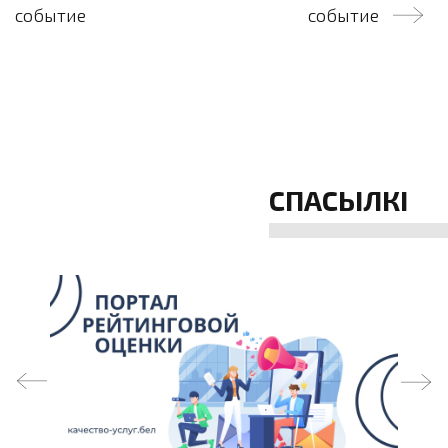
па
событие
событие
запісах
СПАСЫЛКІ
prev
next