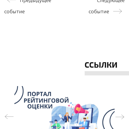
Предыдущее
Следующее
по
событие
событие
записям
ССЫЛКИ
prev
next