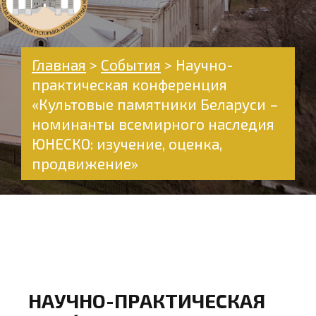
Главная
>
События
>
Научно-
практическая конференция
«Культовые памятники Беларуси –
номинанты всемирного наследия
ЮНЕСКО: изучение, оценка,
продвижение»
НАУЧНО-ПРАКТИЧЕСКАЯ