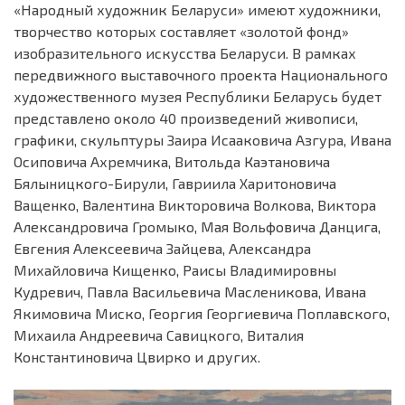
«Народный художник Беларуси» имеют художники,
творчество которых составляет «золотой фонд»
изобразительного искусства Беларуси. В рамках
передвижного выставочного проекта Национального
художественного музея Республики Беларусь будет
представлено около 40 произведений живописи,
графики, скульптуры Заира Исааковича Азгура, Ивана
Осиповича Ахремчика, Витольда Каэтановича
Бялыницкого-Бирули, Гавриила Харитоновича
Ващенко, Валентина Викторовича Волкова, Виктора
Александровича Громыко, Мая Вольфовича Данцига,
Евгения Алексеевича Зайцева, Александра
Михайловича Кищенко, Раисы Владимировны
Кудревич, Павла Васильевича Масленикова, Ивана
Якимовича Миско, Георгия Георгиевича Поплавского,
Михаила Андреевича Савицкого, Виталия
Константиновича Цвирко и других.