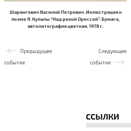
Шарангович Василий Петрович. Иллюстрация к
поэме Я. Купалы “Над рекой Орессой”. Бумага,
автолитография цветная. 1978 г.
Навигация
Предыдущее
Следующее
по
событие
событие
записям
ССЫЛКИ