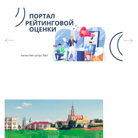
prev
next