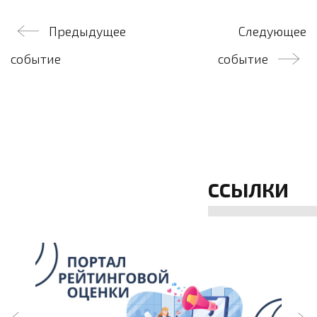
Навигация
Предыдущее
Следующее
по
событие
событие
записям
ССЫЛКИ