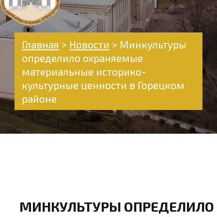
Главная
>
Новости
>
Минкультуры
определило охраняемые
материальные историко-
культурные ценности в Горецком
районе
МИНКУЛЬТУРЫ ОПРЕДЕЛИЛО