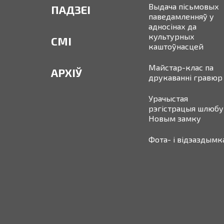
Выдача пісьмовых
ПАДЗЕІ
паведамленняў у
адносінах да
культурных
СМІ
каштоўнасцей
Майстар-клас па
АРХІЎ
друкаванні гравюр
Урачыстая
рэгістрацыя шлюбу
Новым замку
Фота- і відэаздымк