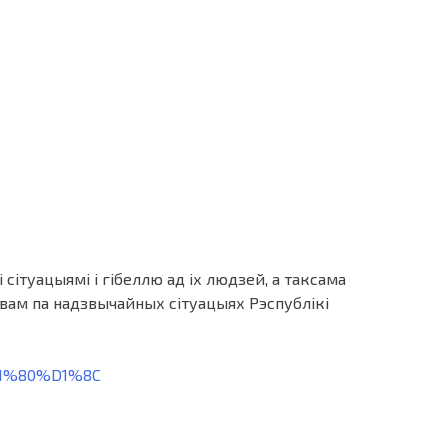
ітуацыямі і гібеллю ад іх людзей, а таксама
твам па надзвычайных сітуацыях Рэспублікі
D1%80%D1%8C