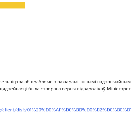
льніцтва аб праблеме з пажарамі, іншымі надзвычайнымі с
ццядзейнасці была створана серыя відэаролікаў Міністэрс
dex.by/client/disk/01%20%D0%AF%D0%BD%D0%B2%D0%B0%