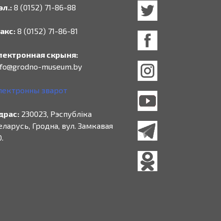
эл.:
8 (0152) 71-86-88
акс:
8 (0152) 71-86-81
лектронная скрыня:
nfo@grodno-museum.by
лектронны зварот
драс:
230023, Рэспубліка
еларусь, Гродна, вул. Замкавая
.