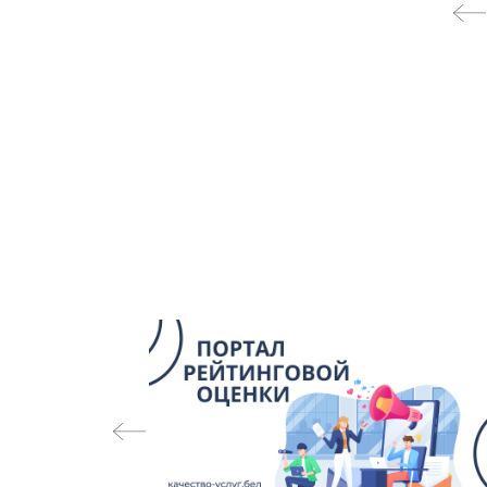
На
па
за
prev