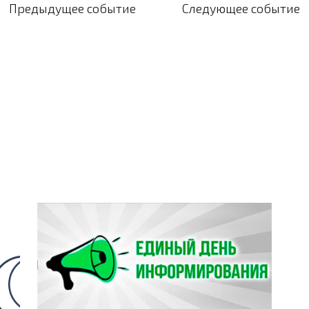
вігацыя
Предыдущее событие
Следующее событие
пісах