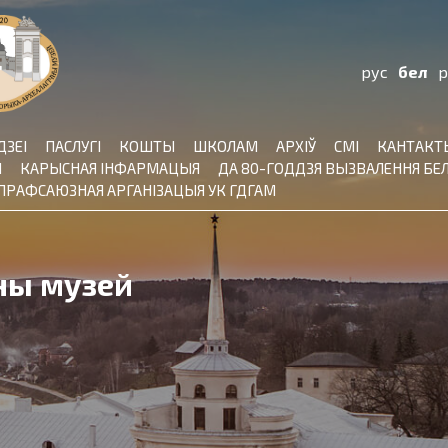
рус
бел
p
ДЗЕІ
ПАСЛУГІ
КОШТЫ
ШКОЛАМ
АРХІЎ
СМІ
КАНТАКТ
Ы
КАРЫСНАЯ ІНФАРМАЦЫЯ
ДА 80-ГОДДЗЯ ВЫЗВАЛЕННЯ БЕЛ
ПРАФСАЮЗНАЯ АРГАНІЗАЦЫЯ УК ГДГАМ
ы
ны музей