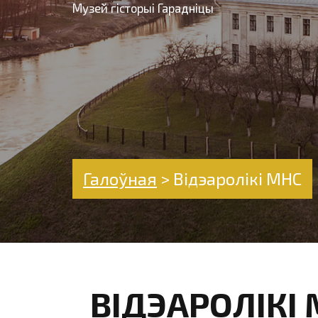
Музей гісторыі Гарадніцы
Галоўная
>
Відэаролікі МНС
ВІДЭАРОЛІКІ