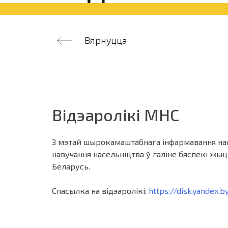
Вярнуцца
Відэаролікі МНС
З мэтай шырокамаштабнага інфармавання насе
навучання насельніцтва ў галіне бяспекі жы
Беларусь.
Спасылка на відэаролікі:
https://disk.yan