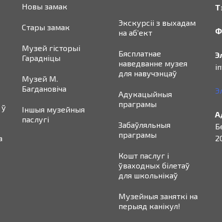
Новы замак
Т
Экскурсіі з выхадам
Стары замак
Ф
на аб’ект
Музей гісторыі
Бясплатнае
Э
Гарадніцы
наведванне музея
i
для навучэнцаў
Музей М.
Багдановіча
Э
Адукацыйныя
праграмы
 ў
Іншыя музейныя
А
паслугі
Забаўляльныя
Б
праграмы
а
20
Кошт паслуг і
ўваходных білетаў
для школьнікаў
Музейныя заняткі на
перыяд канікул!