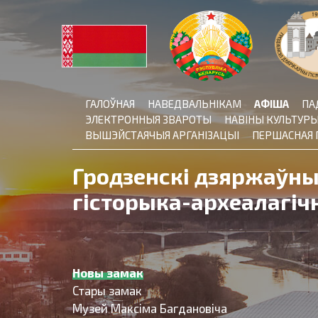
Skip
to
content
ГАЛОЎНАЯ
НАВЕДВАЛЬНІКАМ
АФІША
ПА
ЭЛЕКТРОННЫЯ ЗВАРОТЫ
НАВІНЫ КУЛЬТУР
ВЫШЭЙСТАЯЧЫЯ АРГАНІЗАЦЫІ
ПЕРШАСНАЯ 
Гродзенскі дзяржаўн
гісторыка-археалагіч
Новы замак
Стары замак
Музей Максіма Багдановіча