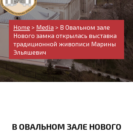
Home
>
Media
>
В Овальном зале
Нового замка открылась выставка
традиционной живописи Марины
Эльяшевич
В ОВАЛЬНОМ ЗАЛЕ НОВОГО