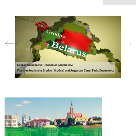
prev
next