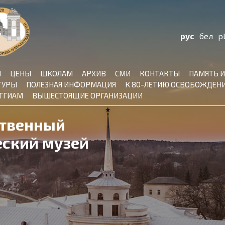
рус
бел
p
И
ЦЕНЫ
ШКОЛАМ
АРХИВ
СМИ
КОНТАКТЫ
ПАМЯТЬ И
ТУРЫ
ПОЛЕЗНАЯ ИНФОРМАЦИЯ
К 80-ЛЕТИЮ ОСВОБОЖДЕНИ
 ГГИАМ
ВЫШЕСТОЯЩИЕ ОРГАНИЗАЦИИ
ственный
еский музей