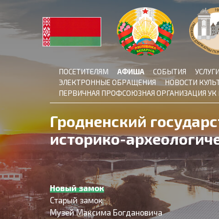
Skip
to
content
ПОСЕТИТЕЛЯМ
АФИША
СОБЫТИЯ
УСЛУГ
ЭЛЕКТРОННЫЕ ОБРАЩЕНИЯ
НОВОСТИ КУЛЬ
ПЕРВИЧНАЯ ПРОФСОЮЗНАЯ ОРГАНИЗАЦИЯ УК
Гродненский государ
историко-археологич
Новый замок
Старый замок
Музей Максима Богдановича