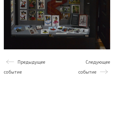
Навигация
Предыдущее
Следующее
по
событие
событие
записям