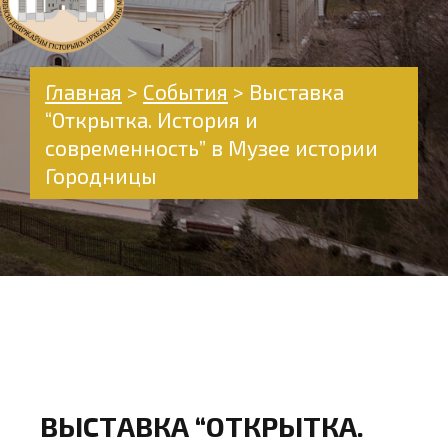
Главная
>
События
>
Выставка
“Открытка. История и
современность” в Музее истории
Городницы
ВЫСТАВКА “ОТКРЫТКА.