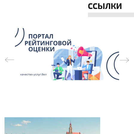
ССЫЛКИ
prev
next