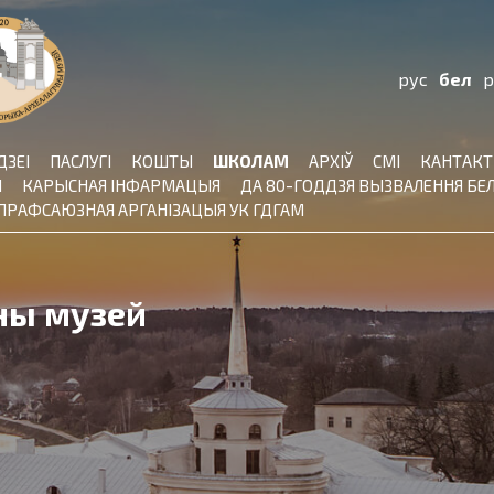
рус
бел
p
ДЗЕІ
ПАСЛУГІ
КОШТЫ
ШКОЛАМ
АРХІЎ
СМІ
КАНТАК
Ы
КАРЫСНАЯ ІНФАРМАЦЫЯ
ДА 80-ГОДДЗЯ ВЫЗВАЛЕННЯ БЕЛ
ПРАФСАЮЗНАЯ АРГАНІЗАЦЫЯ УК ГДГАМ
ы
ны музей