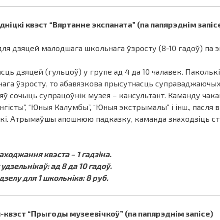
ніцкі квэст “Вяртанне экспаната” (па папярэднім запіс
для дзяцей малодшага школьнага ўзросту (8-10 гадоў) па 
сць дзяцей (гульцоў) у групе ад 4 да 10 чалавек. Пакольк
ага ўзросту, то абавязкова прысутнасць суправаджаючых 
яў сочыць супрацоўнік музея – кансультант. Каманду чак
нгісты”, “Юныя Калумбы”, “Юныя экстрымалы” і інш., пасля
кі. Атрымаўшы апошнюю падказку, каманда знаходзіць стр
аходжання квэста – 1 гадзіна.
удзельнікаў: ад 8 да 10 гадоў.
дзелу для 1 школьніка: 8 руб.
-квэст “Прыгоды музеевічкоў” (па папярэднім запісе)