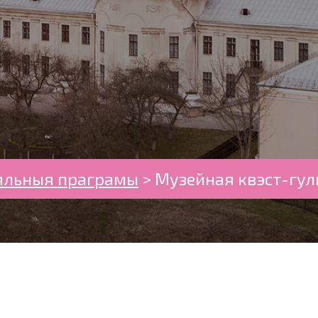
яльныя праграмы
>
Музейная квэст-гул