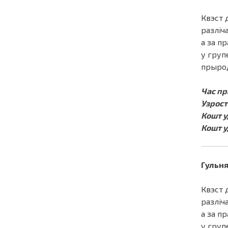
Квэст 
разліч
а за п
у групе
прырод
Час пр
Узрост 
Кошт у
Кошт у
Гульня
Квэст 
разліч
а за п
у групе