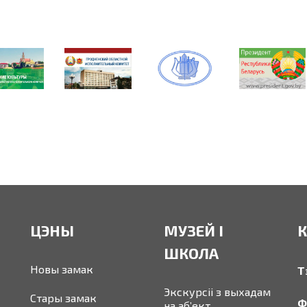
ЦЭНЫ
МУЗЕЙ І
ШКОЛА
Новы замак
Т
Экскурсіі з выхадам
Стары замак
Ф
на аб’ект