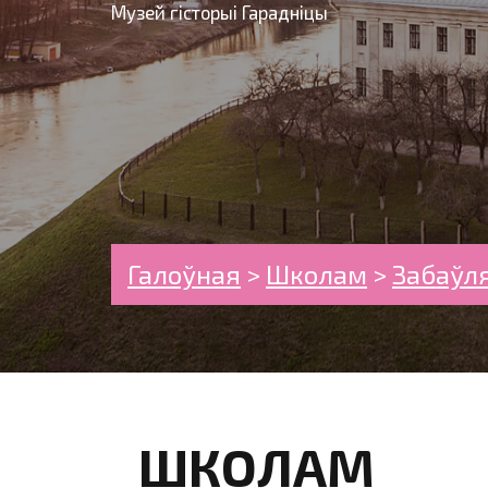
Музей гісторыі Гарадніцы
Галоўная
>
Школам
>
Забаўл
ШКОЛАМ