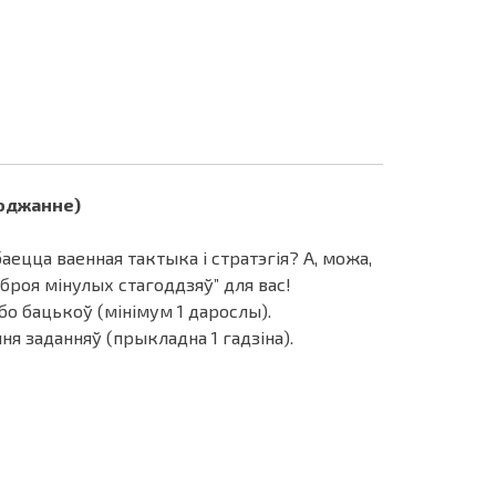
ходжанне)
аецца ваенная тактыка і стратэгія? А, можа,
роя мінулых стагоддзяў” для вас!
бо бацькоў (мінімум 1 дарослы).
я заданняў (прыкладна 1 гадзіна).