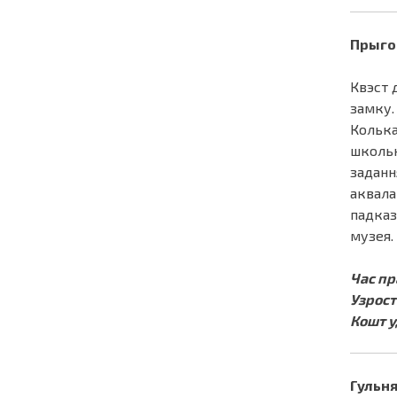
Прыгод
Квэст 
замку.
Колька
школьн
заданн
аквала
падказ
музея.
Час пр
Узрост 
Кошт у
Гульня