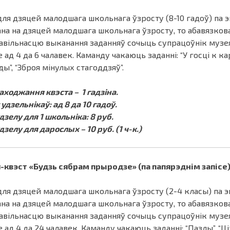
для дзяцей малодшага школьнага ўзросту (8-10 гадоў) па 
ана на дзяцей малодшага школьнага ўзросту, то абавязко
равільнасцю выканання заданняў сочыць супрацоўнік музея
 ад 4 да 6 чалавек. Каманду чакаюць заданні: “У госці к кар
ы”, “Зброя мінулых стагоддзяў”.
аходжання квэста – 1 гадзіна.
удзельнікаў: ад 8 да 10 гадоў.
дзелу для 1 школьніка: 8 руб.
дзелу для дарослых – 10 руб. (1 ч-к.)
-квэст «Будзь сябрам прыродзе» (па папярэднім запісе
для дзяцей малодшага школьнага ўзросту (2-4 класы) па э
ана на дзяцей малодшага школьнага ўзросту, то абавязко
равільнасцю выканання заданняў сочыць супрацоўнік музея
 ад 4 да 24 чалавек. Каманду чакаюць заданні: “Пазлы”, “Ці