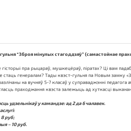
гульня “Зброя мінулых стагоддзяў” (самастойнае пра
 гісторыі пра рыцараў, мушкецёраў, піратах? Ці вам падаб
 стаць генералам? Тады квэст-гульня па Новым замку «Зб
разлічаны на вучняў 5-7 класаў у суправаджэнні педагога а
ласць праходжання квэста залежыць ад хуткасці выкананн
сць удзельнікаў у камандзе: ад 2 да 6 чалавек.
аслугі:
 8 руб;
ыя – 10 руб.