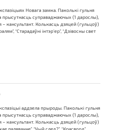
экспазіцыях Новага замка. Паколькі гульня
ва прысутнасць суправаджаючых (1 дарослы),
 – кансультант. Колькасць дзяцей (гульцоў)
алям”, “Старадаўні інтэр’ер”, “Дзівосны свет
)
кспазіцыі аддзела прыроды. Паколькі гульня
ва прысутнасць суправаджаючых (1 дарослы),
 – кансультант. Колькасць дзяцей (гульцоў)
хае паляванне”, “Чый след?”, “Красворд”,