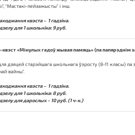
і”, “Мастакі-пейзажысты” і інш.
аходжання квэста – 1 гадзіна.
дзелу для 1 школьніка: 9 руб.
-квэст «Мінулых гадоў жывая памяць» (па папярэднім з
для дзяцей старэйшага школьнага ўзросту (8-11 класы) па 
ай вайны”.
аходжання квэста – 1 гадзіна.
дзелу для 1 школьніка: 8 руб.
дзелу для дарослых – 10 руб. (1 ч-к.)