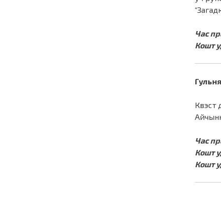
“Загадк
Час пр
Кошт у
Гульня
Квэст 
Айчынн
Час пр
Кошт у
Кошт у