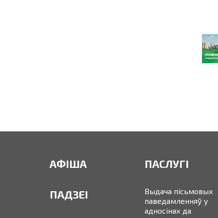
АФІША
ПАСЛУГІ
Выдача пісьмовых
ПАДЗЕІ
паведамленняў у
адносінах да