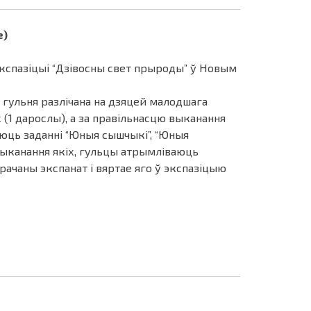
е)
экспазіцыі “Дзівосны свет прыроды” ў Новым
і гульня разлічана на дзяцей малодшага
(1 дарослы), а за правільнасцю выканання
аюць заданні “Юныя сышчыкі”, “Юныя
 выканання якіх, гульцы атрымліваюць
ачаны экспанат і вяртае яго ў экспазіцыю