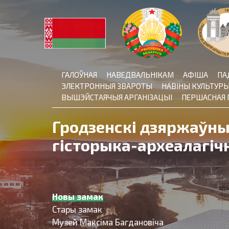
Skip
to
content
ГАЛОЎНАЯ
НАВЕДВАЛЬНІКАМ
АФІША
ПА
ЭЛЕКТРОННЫЯ ЗВАРОТЫ
НАВІНЫ КУЛЬТУР
ВЫШЭЙСТАЯЧЫЯ АРГАНІЗАЦЫІ
ПЕРШАСНАЯ 
Гродзенскі дзяржаўн
гісторыка-археалагіч
Новы замак
Стары замак
Музей Максіма Багдановіча