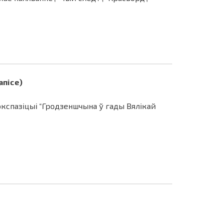
апісе)
экспазіцыі “Гродзеншчына ў гады Вялікай