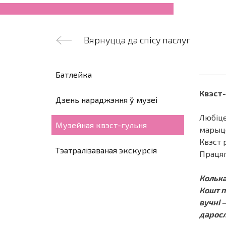
Вярнуцца да спісу паслуг
Батлейка
Квэст-
Дзень нараджэння ў музеі
Любіце
Музейная квэст-гульня
марыце
Квэст 
Тэатралізаваная экскурсія
Працяг
Колька
Кошт п
вучні –
даросл