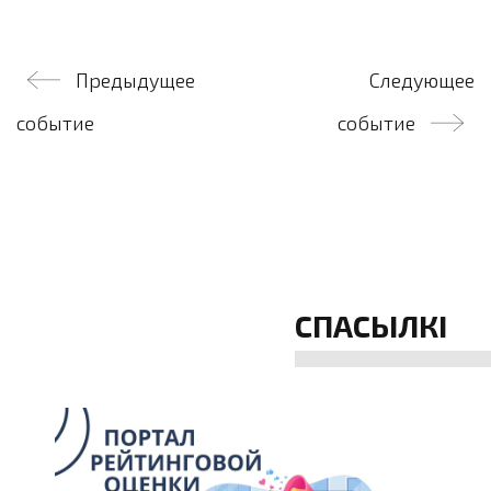
Навігацыя
Предыдущее
Следующее
па
событие
событие
запісах
СПАСЫЛКІ