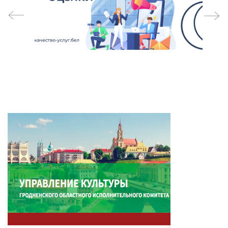
prev
next