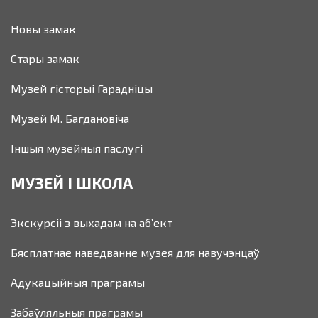
Новы замак
Стары замак
Музей гісторыі Гарадніцы
Музей М. Багдановіча
Іншыя музейныя паслугі
МУЗЕЙ І ШКОЛА
Экскурсіі з выхадам на аб’ект
Бясплатнае наведванне музея для навучэнцаў
Адукацыйныя праграмы
Забаўляльныя праграмы