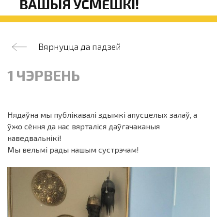
ВАШЫЯ ЎСМЕШКІ!
Вярнуцца да падзей
1 ЧЭРВЕНЬ
Нядаўна мы публікавалі здымкі апусцелых залаў, а
ўжо сёння да нас вярталіся даўгачаканыя
наведвальнікі!
Мы вельмі рады нашым сустрэчам!