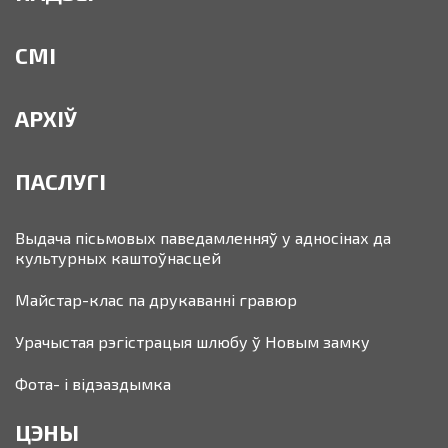
СМІ
АРХІЎ
ПАСЛУГІ
Выдача пісьмовых паведамленняў у адносінах да
культурных каштоўнасцей
Майстар-клас па друкаванні гравюр
Урачыстая рэгістрацыя шлюбу ў Новым замку
Фота- і відэаздымка
ЦЭНЫ