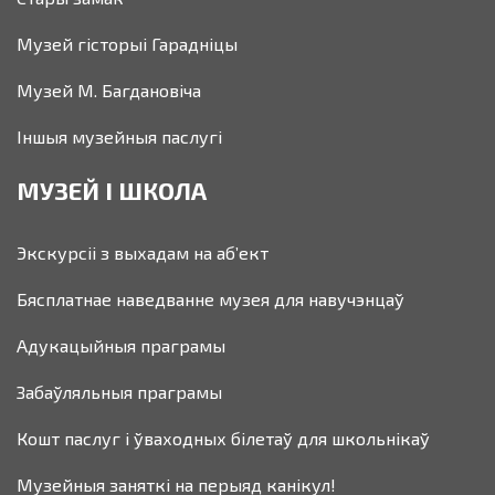
Музей гісторыі Гарадніцы
Музей М. Багдановіча
Іншыя музейныя паслугі
МУЗЕЙ І ШКОЛА
Экскурсіі з выхадам на аб’ект
Бясплатнае наведванне музея для навучэнцаў
Адукацыйныя праграмы
Забаўляльныя праграмы
Кошт паслуг і ўваходных білетаў для школьнікаў
Музейныя заняткі на перыяд канікул!