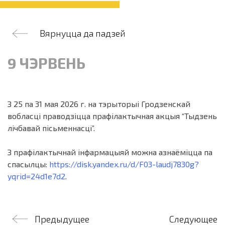
Вярнуцца да падзей
9 ЧЭРВЕНЬ
З 25 па 31 мая 2026 г. на тэрыторыі Гродзенскай
вобласці праводзіцца прафілактычная акцыя “Тыдзень
лічбавай пісьменнасці”.
З прафілактычнай
інфармацыяй
можна азнаёміцца
па
спасылцы
:
https://disk.yandex.ru/d/F03-laudj7830g?
yqrid=24d1e7d2
.
Навігацыя
Предыдущее
Следующее