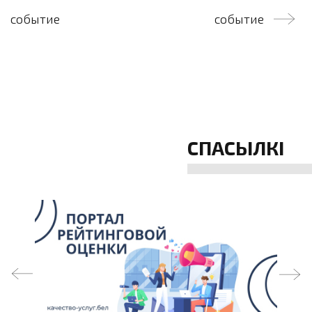
па
событие
событие
запісах
СПАСЫЛКІ
prev
next