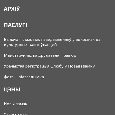
АРХІЎ
ПАСЛУГІ
Выдача пісьмовых паведамленняў у адносінах да
культурных каштоўнасцей
Майстар-клас па друкаванні гравюр
Урачыстая рэгістрацыя шлюбу ў Новым замку
Фота- і відэаздымка
ЦЭНЫ
Новы замак
Стары замак