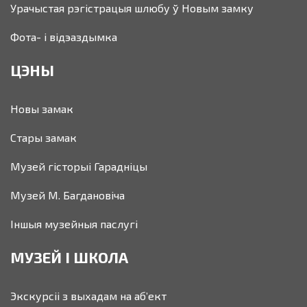
Урачыстая рэгістрацыя шлюбу ў Новым замку
Фота- і відэаздымка
ЦЭНЫ
Новы замак
Стары замак
Музей гісторыі Гарадніцы
Музей М. Багдановіча
Іншыя музейныя паслугі
МУЗЕЙ І ШКОЛА
Экскурсіі з выхадам на аб’ект