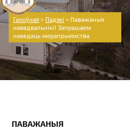
Галоўная
>
Падзеі
>
Паважаныя
наведвальнікі! Запрашаем
наведаць мерапрыемства
ПАВАЖАНЫЯ