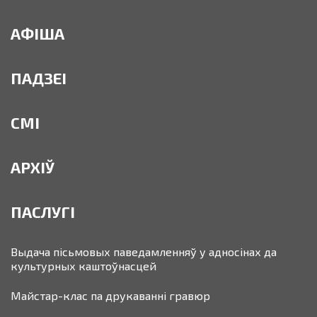
АФІША
ПАДЗЕІ
СМІ
АРХІЎ
ПАСЛУГІ
Выдача пісьмовых паведамленняў у адносінах да
культурных каштоўнасцей
Майстар-клас па друкаванні гравюр