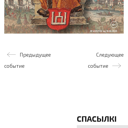
Навігацыя
Предыдущее
Следующее
па
событие
событие
запісах
СПАСЫЛКІ