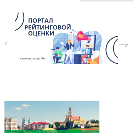
prev
next