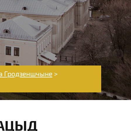
на Гродзеншчыне
>
НАЦЫД