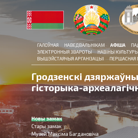
Skip
to
content
ГАЛОЎНАЯ
НАВЕДВАЛЬНІКАМ
АФІША
ПА
ЭЛЕКТРОННЫЯ ЗВАРОТЫ
НАВІНЫ КУЛЬТУР
ВЫШЭЙСТАЯЧЫЯ АРГАНІЗАЦЫІ
ПЕРШАСНАЯ 
Гродзенскі дзяржаўн
гісторыка-археалагіч
Новы замак
Стары замак
Музей Максіма Багдановіча