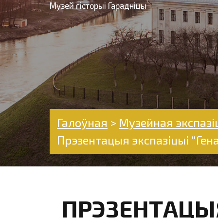
Музей гісторыі Гарадніцы
Галоўная
>
Музейная экспазі
Прэзентацыя экспазіцыі “Ген
ПРЭЗЕНТАЦЫЯ