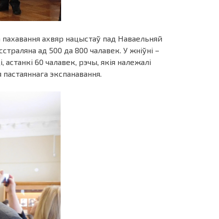
 пахавання ахвяр нацыстаў пад Наваельняй
страляна ад 500 да 800 чалавек. У жніўні –
 астанкі 60 чалавек, рэчы, якія належалі
 пастаяннага экспанавання.