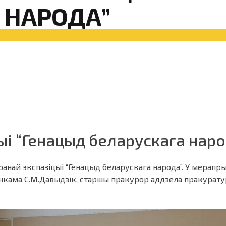
 НАРОДА”
ыі “Генацыд беларускага наро
най экспазіцыі “Генацыд беларускага народа”. У мерапры
кама С.М.Давыдзік, старшы пракурор аддзела пракуратур