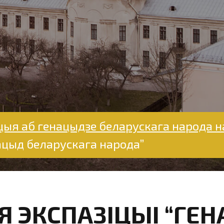
цыя аб генацыдзе беларускага народа 
ацыд беларускага народа”
 ЭКСПАЗІЦЫІ “ГЕ