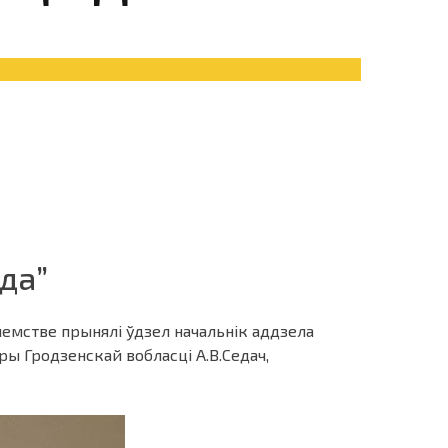
да”
емстве прынялі ўдзел начальнік аддзела
ы Гродзенскай вобласці А.В.Седач,