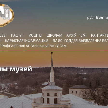
рус
бел
p
ДЗЕІ
ПАСЛУГІ
КОШТЫ
ШКОЛАМ
АРХІЎ
СМІ
КАНТАКТ
Ы
КАРЫСНАЯ ІНФАРМАЦЫЯ
ДА 80-ГОДДЗЯ ВЫЗВАЛЕННЯ БЕЛ
ПРАФСАЮЗНАЯ АРГАНІЗАЦЫЯ УК ГДГАМ
ы
ны музей