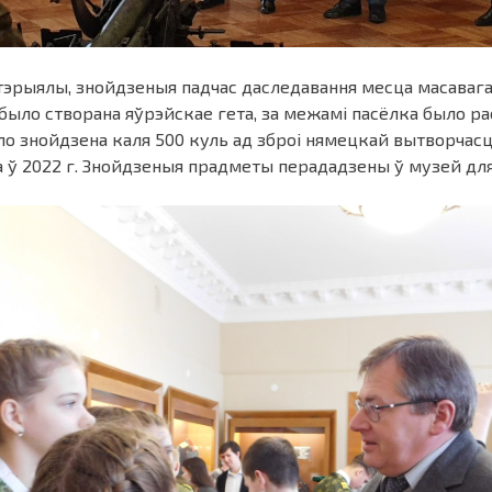
тэрыялы, знойдзеныя падчас даследавання месца масавага
 было створана яўрэйскае гета, за межамі пасёлка было рас
ыло знойдзена каля 500 куль ад зброі нямецкай вытворчасці,
 ў 2022 г. Знойдзеныя прадметы перададзены ў музей для