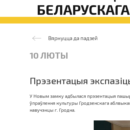
БЕЛАРУСКАГА
Вярнуцца да падзей
10 ЛЮТЫ
Прэзентацыя экспазіц
У Новым замку адбылася прэзентацыя пашыра
ўпраўлення культуры Гродзенскага аблвыкан
навучэнцы г. Гродна.