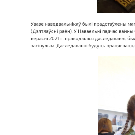
Увазе наведвальнікаў былі прадстаўлены ма
(Дзятлаўскі раён). У Наваельні падчас вайны
верасні 2021 г. праводзіліся даследаванні, б
загінулым. Даследаванні будуць працягвацца