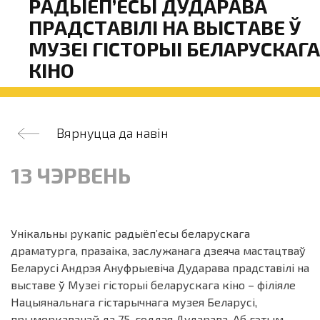
РАДЫЁП’ЕСЫ ДУДАРАВА
ПРАДСТАВІЛІ НА ВЫСТАВЕ Ў
МУЗЕІ ГІСТОРЫІ БЕЛАРУСКАГА
КІНО
Вярнуцца да навін
13 ЧЭРВЕНЬ
Унікальны рукапіс радыёп’есы беларускага
драматурга, празаіка, заслужанага дзеяча мастацтваў
Беларусі Андрэя Ануфрыевіча Дударава прадставілі на
выставе ў Музеі гісторыі беларускага кіно – філіяле
Нацыянальнага гістарычнага музея Беларусі,
прымеркаванай да 75-годдзя Дударава. Аб гэтым