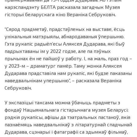
карэспандэнту БЕЛТА расказала загадчык Музея
гісторыі беларускага кіно Вераніка Себруковіч.
“Сярод прадметаў, прадстаўленых на выставе, ёсць
унікальныя матэрыялы, абнародаваныя ўпершыню.
Гэта рукапіс радыёп’есы Аляксея Дударава, які быў
падрыхтаваны ім у 2022 годзе, але па пэўных
прычынах ён не пайшоў у работу. І, на жаль, праз год –
у 2023-м – драматург памёр. Таму жонка Аляксея
Дударава прадставіла нам рукапіс, які будзе паказаны
наведвальнікам упершыню”, – расказала Вераніка
Себруковіч.
У экспазіцыі таксама можна ўбачыць прадметы з
фондаў Нацыянальнага гістарычнага музея Беларусі:
рэдкія рукапісы, афішы да тэатральных пастаноў, якія
пазнаёмяць наведвальнікаў з літаратурнай спадчынай
Дударава, сцэнарыі і фатаграфіі са здымкаў фільмаў,