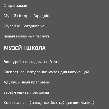
Стары замак
Музей гісторыі Гарадніцы
Музей М. Багдановіча
Іншыя музейныя паслугі
МУЗЕЙ І ШКОЛА
Экскурсіі з выхадам на аб’ект
Бясплатнае наведванне музея для навучэнцаў
Адукацыйныя праграмы
Забаўляльныя праграмы
Кошт паслуг і ўваходных білетаў для школьнікаў