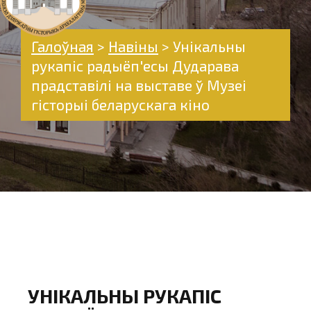
Галоўная
>
Навіны
>
Унікальны
рукапіс радыёп'есы Дударава
прадставілі на выставе ў Музеі
гісторыі беларускага кіно
УНІКАЛЬНЫ РУКАПІС