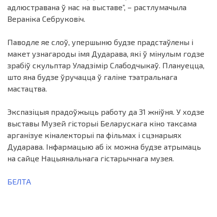
адлюстравана ў нас на выставе”, – растлумачыла
Вераніка Себруковіч.
Паводле яе слоў, упершыню будзе прадстаўлены і
макет узнагароды імя Дударава, які ў мінулым годзе
зрабіў скульптар Уладзімір Слабодчыкаў. Плануецца,
што яна будзе ўручацца ў галіне тэатральнага
мастацтва.
Экспазіцыя прадоўжыць работу да 31 жніўня. У ходзе
выставы Музей гісторыі Беларускага кіно таксама
арганізуе кіналекторыі па фільмах і сцэнарыях
Дударава. Інфармацыю аб іх можна будзе атрымаць
на сайце Нацыянальнага гістарычнага музея.
БЕЛТА