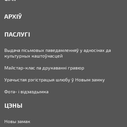
АРХІЎ
ПАСЛУГІ
Выдача пісьмовых паведамленняў у адносінах да
культурных каштоўнасцей
Майстар-клас па друкаванні гравюр
Урачыстая рэгістрацыя шлюбу ў Новым замку
Фота- і відэаздымка
ЦЭНЫ
Новы замак