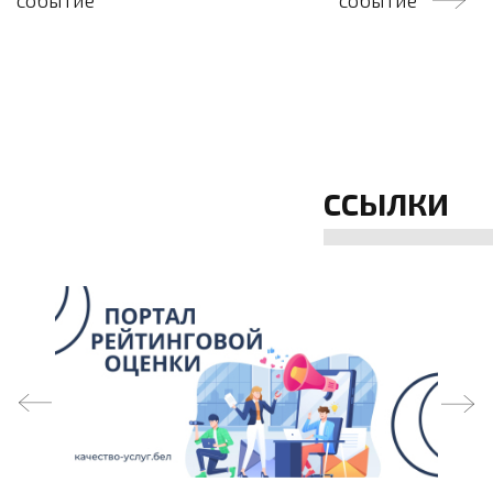
событие
событие
записям
ССЫЛКИ
prev
next