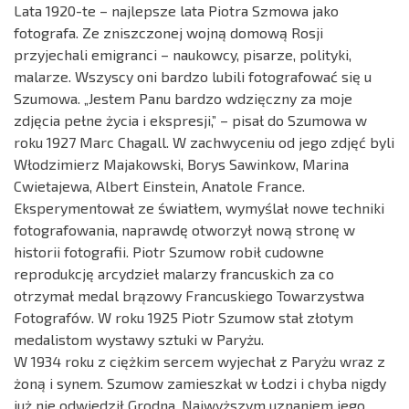
Lata 1920-te – najlepsze lata Piotra Szmowa jako
fotografa. Ze zniszczonej wojną domową Rosji
przyjechali emigranci – naukowcy, pisarze, polityki,
malarze. Wszyscy oni bardzo lubili fotografować się u
Szumowa. „Jestem Panu bardzo wdzięczny za moje
zdjęcia pełne życia i ekspresji,” – pisał do Szumowa w
roku 1927 Marc Chagall. W zachwyceniu od jego zdjęć byli
Włodzimierz Majakowski, Borys Sawinkow, Marina
Cwietajewa, Albert Einstein, Anatole France.
Eksperymentował ze światłem, wymyślał nowe techniki
fotografowania, naprawdę otworzył nową stronę w
historii fotografii. Piotr Szumow robił cudowne
reprodukcję arcydzieł malarzy francuskich za co
otrzymał medal brązowy Francuskiego Towarzystwa
Fotografów. W roku 1925 Piotr Szumow stał złotym
medalistom wystawy sztuki w Paryżu.
W 1934 roku z ciężkim sercem wyjechał z Paryżu wraz z
żoną i synem. Szumow zamieszkał w Łodzi i chyba nigdy
już nie odwiedził Grodna. Najwyższym uznaniem jego