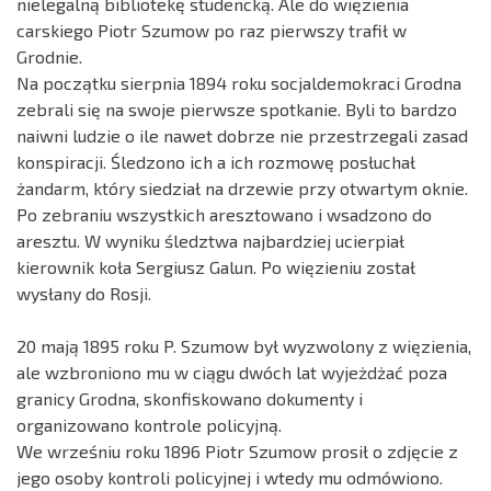
nielegalną bibliotekę studencką. Ale do więzienia
carskiego Piotr Szumow po raz pierwszy trafił w
Grodnie.
Na początku sierpnia 1894 roku socjaldemokraci Grodna
zebrali się na swoje pierwsze spotkanie. Byli to bardzo
naiwni ludzie o ile nawet dobrze nie przestrzegali zasad
konspiracji. Śledzono ich a ich rozmowę posłuchał
żandarm, który siedział na drzewie przy otwartym oknie.
Po zebraniu wszystkich aresztowano i wsadzono do
aresztu. W wyniku śledztwa najbardziej ucierpiał
kierownik koła Sergiusz Galun. Po więzieniu został
wysłany do Rosji.
20 mają 1895 roku P. Szumow był wyzwolony z więzienia,
ale wzbroniono mu w ciągu dwóch lat wyjeżdżać poza
granicy Grodna, skonfiskowano dokumenty i
organizowano kontrole policyjną.
We wrześniu roku 1896 Piotr Szumow prosił o zdjęcie z
jego osoby kontroli policyjnej i wtedy mu odmówiono.