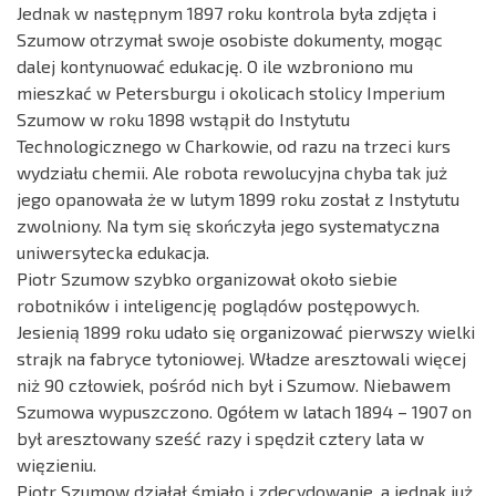
Jednak w następnym 1897 roku kontrola była zdjęta i
Szumow otrzymał swoje osobiste dokumenty, mogąc
dalej kontynuować edukację. O ile wzbroniono mu
mieszkać w Petersburgu i okolicach stolicy Imperium
Szumow w roku 1898 wstąpił do Instytutu
Technologicznego w Charkowie, od razu na trzeci kurs
wydziału chemii. Ale robota rewolucyjna chyba tak już
jego opanowała że w lutym 1899 roku został z Instytutu
zwolniony. Na tym się skończyła jego systematyczna
uniwersytecka edukacja.
Piotr Szumow szybko organizował około siebie
robotników i inteligencję poglądów postępowych.
Jesienią 1899 roku udało się organizować pierwszy wielki
strajk na fabryce tytoniowej. Władze aresztowali więcej
niż 90 człowiek, pośród nich był i Szumow. Niebawem
Szumowa wypuszczono. Ogółem w latach 1894 – 1907 on
był aresztowany sześć razy i spędził cztery lata w
więzieniu.
Piotr Szumow działał śmiało i zdecydowanie, a jednak już