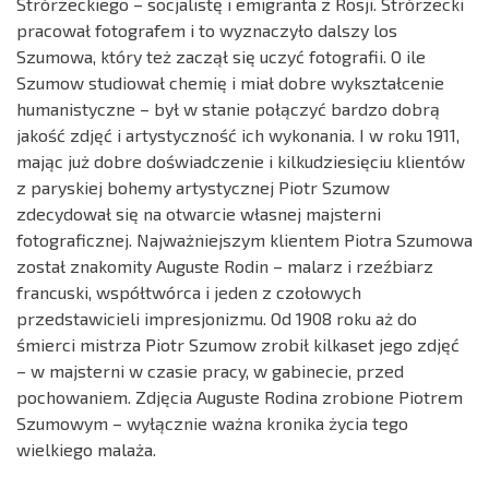
Strórzeckiego – socjalistę i emigranta z Rosji. Strórzecki
pracował fotografem i to wyznaczyło dalszy los
Szumowa, który też zaczął się uczyć fotografii. O ile
Szumow studiował chemię i miał dobre wykształcenie
humanistyczne – był w stanie połączyć bardzo dobrą
jakość zdjęć i artystyczność ich wykonania. I w roku 1911,
mając już dobre doświadczenie i kilkudziesięciu klientów
z paryskiej bohemy artystycznej Piotr Szumow
zdecydował się na otwarcie własnej majsterni
fotograficznej. Najważniejszym klientem Piotra Szumowa
został znakomity Auguste Rodin – malarz i rzeźbiarz
francuski, współtwórca i jeden z czołowych
przedstawicieli impresjonizmu. Od 1908 roku aż do
śmierci mistrza Piotr Szumow zrobił kilkaset jego zdjęć
– w majsterni w czasie pracy, w gabinecie, przed
pochowaniem. Zdjęcia Auguste Rodina zrobione Piotrem
Szumowym – wyłącznie ważna kronika życia tego
wielkiego malaża.