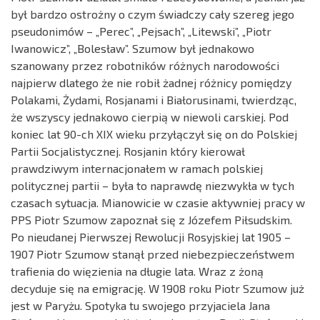
był bardzo ostrożny o czym świadczy cały szereg jego
pseudonimów – „Perec”, „Pejsach”, „Litewski”, „Piotr
Iwanowicz”, „Bolesław”. Szumow był jednakowo
szanowany przez robotników różnych narodowości
najpierw dlatego że nie robił żadnej różnicy pomiędzy
Polakami, Żydami, Rosjanami i Białorusinami, twierdząc,
że wszyscy jednakowo cierpią w niewoli carskiej. Pod
koniec lat 90-ch XIX wieku przyłączył się on do Polskiej
Partii Socjalistycznej. Rosjanin który kierował
prawdziwym internacjonałem w ramach polskiej
politycznej partii – była to naprawdę niezwykła w tych
czasach sytuacja. Mianowicie w czasie aktywniej pracy w
PPS Piotr Szumow zapoznał się z Józefem Piłsudskim.
Po nieudanej Pierwszej Rewolucji Rosyjskiej lat 1905 –
1907 Piotr Szumow stanął przed niebezpieczeństwem
trafienia do więzienia na długie lata. Wraz z żoną
decyduje się na emigrację. W 1908 roku Piotr Szumow już
jest w Paryżu. Spotyka tu swojego przyjaciela Jana