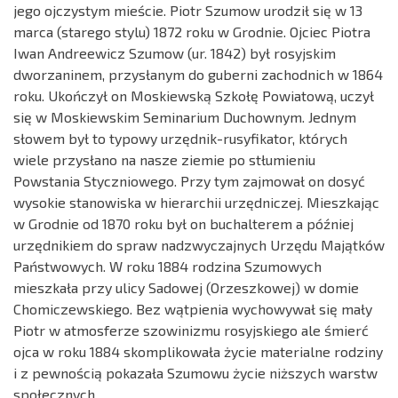
jego ojczystym mieście. Piotr Szumow urodził się w 13
marca (starego stylu) 1872 roku w Grodnie. Ojciec Piotra
Iwan Andreewicz Szumow (ur. 1842) był rosyjskim
dworzaninem, przysłanym do guberni zachodnich w 1864
roku. Ukończył on Moskiewską Szkołę Powiatową, uczył
się w Moskiewskim Seminarium Duchownym. Jednym
słowem był to typowy urzędnik-rusyfikator, których
wiele przysłano na nasze ziemie po stłumieniu
Powstania Styczniowego. Przy tym zajmował on dosyć
wysokie stanowiska w hierarchii urzędniczej. Mieszkając
w Grodnie od 1870 roku był on buchalterem a później
urzędnikiem do spraw nadzwyczajnych Urzędu Majątków
Państwowych. W roku 1884 rodzina Szumowych
mieszkała przy ulicy Sadowej (Orzeszkowej) w domie
Chomiczewskiego. Bez wątpienia wychowywał się mały
Piotr w atmosferze szowinizmu rosyjskiego ale śmierć
ojca w roku 1884 skomplikowała życie materialne rodziny
i z pewnością pokazała Szumowu życie niższych warstw
społecznych.