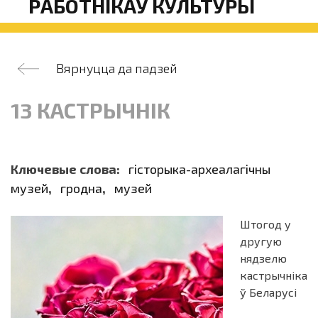
РАБОТНІКАЎ КУЛЬТУРЫ
Вярнуцца да падзей
13 КАСТРЫЧНІК
Ключевые слова:
гісторыка-археалагічны
музей
,
гродна
,
музей
Штогод у
другую
нядзелю
кастрычніка
ў Беларусі