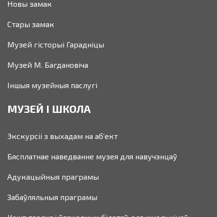
Новы замак
Стары замак
Музей гісторыі Гарадніцы
Музей М. Багдановіча
Іншыя музейныя паслугі
МУЗЕЙ І ШКОЛА
Экскурсіі з выхадам на аб’ект
Бясплатнае наведванне музея для навучэнцаў
Адукацыйныя праграмы
Забаўляльныя праграмы