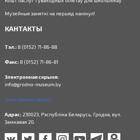
Кошт паслуг і ўваходных білетаў для школьнікаў
Музейныя заняткі на перыяд канікул!
КАНТАКТЫ
Тэл.:
8 (0152) 71-86-88
Факс:
8 (0152) 71-86-81
Электронная скрыня:
info@grodno-museum.by
Электронны зварот
Адрас:
230023, Рэспубліка Беларусь, Гродна, вул.
Замкавая 20.