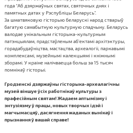
года “Аб дзяржаўных святах, святочных днях і
памятных датах у Рэспубліцы Беларусь”.
За шматвяковую гісторыю беларускі народ стварыў
багатую самабытную культурную спадчыну. Беларусь
валодае унікальным гісторыка-культурным
патэнцыялам, прадстаўленым аб’ектамі архітэктуры,
горадабудаўніцтва, мастацтва, археалогіі, паркавымі
комплексамі, музейнымі калекцыямі і кніжнымі
зборамі. У краіне налічваецца больш за 15 тысяч
помнікаў гісторыі.
Гродзенскі дзяржаўны гісторыка-археалагічны
музей віншуе ўсіх работнікаў культуры з
прафесійным святам! Жадаем аптымізму і
энтузіязму ў працы, новых творчых ідэй і
магчымасцяў, дасягнення жаданых вынікаў і
прызнання ў вашай справе!