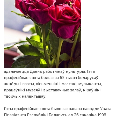
адзначаецца Дзень работнікаў культуры. Гэта
прафесійнае свята больш за 65 тысяч беларусаў –
акцёры і паэты, пісьменнікі і мастакі, музыканты,
працаўнікі музеяў і выставачных залаў, кіраўнікі
творчых калектываў.
Гэты прафесійнае свята было заснавана паводле Указа
Прэзідэнта Рэспублікі Беларусь ад 26 сакавіка 1998