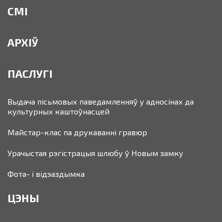
СМІ
АРХІЎ
ПАСЛУГІ
Выдача пісьмовых паведамленняў у адносінах да
культурных каштоўнасцей
Майстар-клас па друкаванні гравюр
Урачыстая рэгістрацыя шлюбу ў Новым замку
Фота- і відэаздымка
ЦЭНЫ